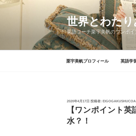
コ
ン
テ
世界とわたり
ン
英語コーチ栗宇美帆のワンポイ
ツ
へ
ス
キ
栗宇美帆プロフィール
英語学
ッ
プ
投
2020年4月17日
投稿者:
EIGOGAKUSHUCOA
稿
【ワンポイント英
日:
水？！