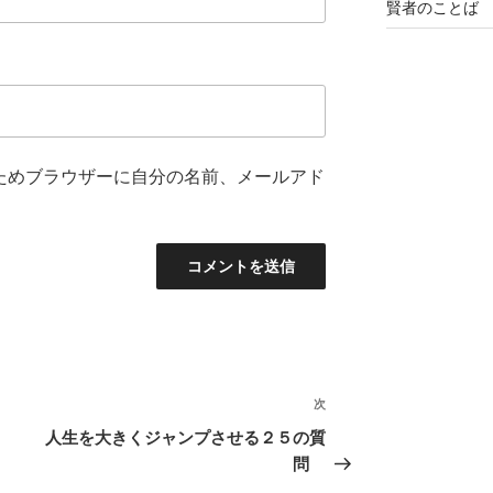
賢者のことば
ためブラウザーに自分の名前、メールアド
次
次
の
人生を大きくジャンプさせる２５の質
投
問
稿