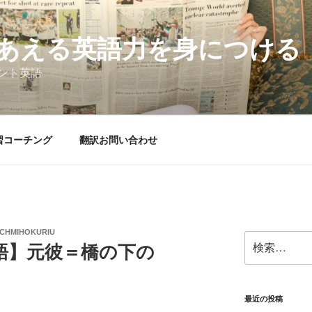
あえる英語力を身につける
ント英語
習コーチング
翻訳お問い合わせ
CHMIHOKURIU
検
語】元彼＝橋の下の
索:
最近の投稿