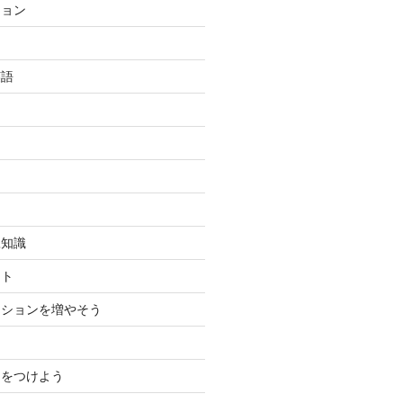
ション
英語
豆知識
ント
ーションを増やそう
力をつけよう