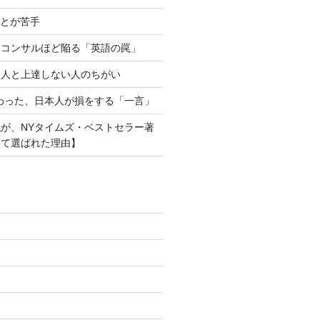
ことが苦手
・コンサルほど陥る「英語の罠」
る人と上達しない人のちがい
わった、日本人が損をする「一言」
が、NYタイムズ・ベストセラー著
して選ばれた理由】