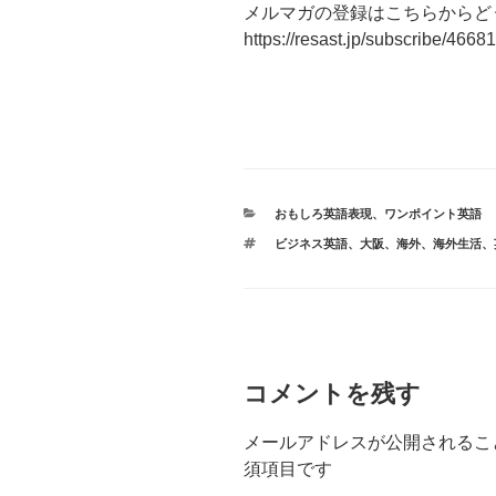
メルマガの登録はこちらからど
https://resast.jp/subscribe/4668
カ
おもしろ英語表現
、
ワンポイント英語
テ
タ
ビジネス英語
、
大阪
、
海外
、
海外生活
、
ゴ
グ
リ
ー
コメントを残す
メールアドレスが公開されるこ
須項目です