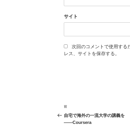
サイト
次回のコメントで使用する
レス、サイトを保存する。
投
前
前
稿
の
自宅で海外の一流大学の講義を
投
――Coursera
ナ
稿