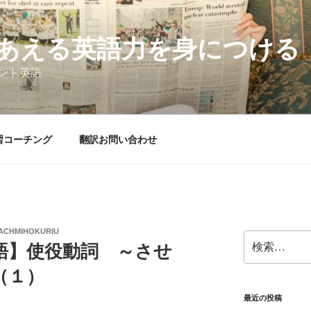
あえる英語力を身につける
ント英語
習コーチング
翻訳お問い合わせ
ACHMIHOKURIU
検
語】使役動詞 ～させ
索:
（１）
最近の投稿