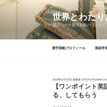
コ
ン
テ
世界とわたり
ン
英語コーチ栗宇美帆のワンポイ
ツ
へ
ス
キ
栗宇美帆プロフィール
英語学
ッ
プ
投
2019年10月15日
投稿者:
EIGOGAKUSHUCO
稿
【ワンポイント英
日:
る、してもらう 