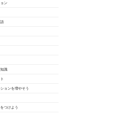
ション
英語
豆知識
ント
ーションを増やそう
力をつけよう