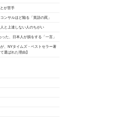
ことが苦手
・コンサルほど陥る「英語の罠」
る人と上達しない人のちがい
わった、日本人が損をする「一言」
が、NYタイムズ・ベストセラー著
して選ばれた理由】