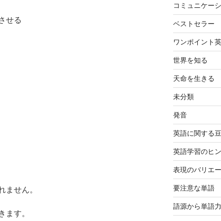
コミュニケー
させる
ベストセラー
ワンポイント
世界を知る
天命を生きる
未分類
発音
英語に関する
英語学習のヒ
表現のバリエ
要注意な単語
れません。
語源から単語
きます。