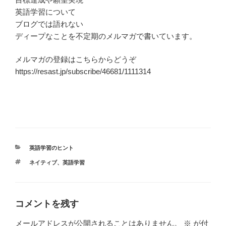
英語学習について
ブログでは語れない
ディープなことを不定期のメルマガで書いています。
メルマガの登録はこちらからどうぞ
https://resast.jp/subscribe/46681/1111314
カ
英語学習のヒント
テ
タ
ネイティブ
、
英語学習
ゴ
グ
リ
ー
コメントを残す
メールアドレスが公開されることはありません。
※
が付