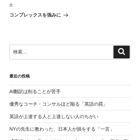
ビ
稿
次
次
ゲ
の
コンプレックスを強みに
投
ー
稿
シ
ョ
ン
検
検
索
索:
最近の投稿
AI翻訳は削ることが苦手
優秀なコーチ・コンサルほど陥る「英語の罠」
英語が上達する人と上達しない人のちがい
NYの先生に教わった、日本人が損をする「一言」