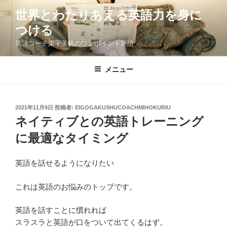
コ
世界とわたりあえる英語力を身に
ン
つける
テ
ン
英語コーチ栗宇美帆のワンポイント英語
ツ
へ
メニュー
ス
キ
ッ
投
2021年11月9日
投稿者:
EIGOGAKUSHUCOACHMIHOKURIU
プ
稿
ネイティブとの英語トレーニング
日:
に最適なタイミング
英語を話せるようになりたい
これは英語のお悩みのトップです。
英語を話すことに慣れれば
スラスラと英語が口をついて出てくるはず。