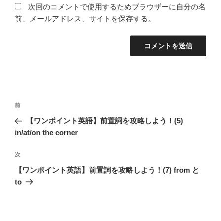
次回のコメントで使用するためブラウザーに自分の名
前、メールアドレス、サイトを保存する。
投
前
前
稿
の
【ワンポイント英語】前置詞を攻略しよう！(5)
ナ
投
in/at/on the corner
ビ
稿
ゲ
次
次
の
ー
【ワンポイント英語】前置詞を攻略しよう！(7) from と
投
シ
to
稿
ョ
ン