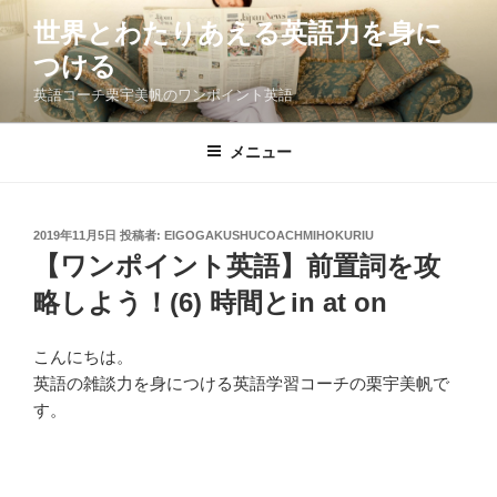
コ
世界とわたりあえる英語力を身に
ン
つける
テ
ン
英語コーチ栗宇美帆のワンポイント英語
ツ
へ
メニュー
ス
キ
ッ
投
2019年11月5日
投稿者:
EIGOGAKUSHUCOACHMIHOKURIU
プ
稿
【ワンポイント英語】前置詞を攻
日:
略しよう！(6) 時間とin at on
こんにちは。
英語の雑談力を身につける英語学習コーチの栗宇美帆で
す。