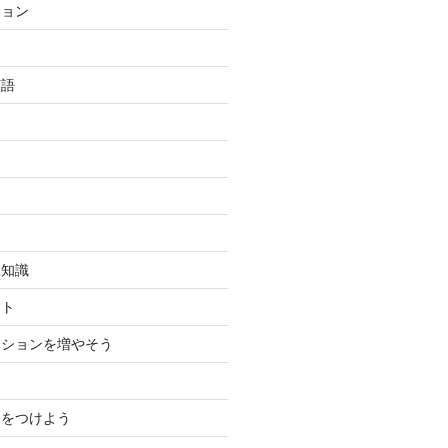
ション
英語
豆知識
ント
ーションを増やそう
力をつけよう