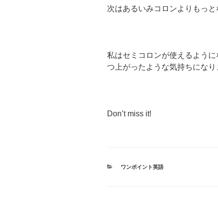
次はあるいみコロンよりもっと
私はセミコロンが使えるように
つ上がったような気持ちになり
Don’t miss it!
カ
ワンポイント英語
テ
ゴ
リ
ー