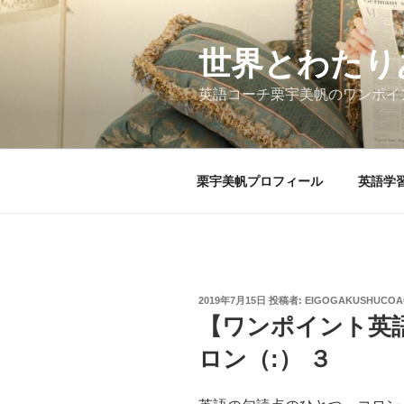
コ
ン
テ
世界とわたり
ン
英語コーチ栗宇美帆のワンポイ
ツ
へ
ス
キ
栗宇美帆プロフィール
英語学
ッ
プ
投
2019年7月15日
投稿者:
EIGOGAKUSHUCOA
稿
【ワンポイント英
日:
ロン（:） ３