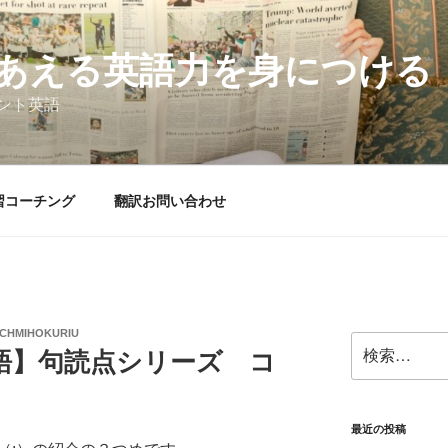
あえる英語力を身につける
ント英語
習コーチング
翻訳お問い合わせ
CHMIHOKURIU
検
語】句読点シリーズ コ
索:
最近の投稿