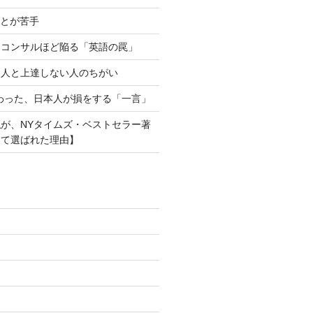
ことが苦手
・コンサルほど陥る「英語の罠」
る人と上達しない人のちがい
わった、日本人が損をする「一言」
が、NYタイムズ・ベストセラー著
して選ばれた理由】