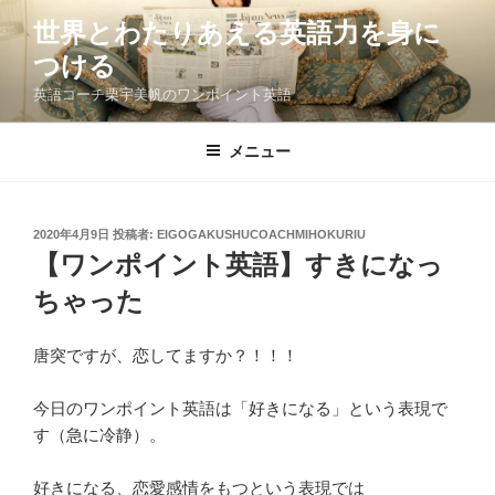
コ
世界とわたりあえる英語力を身に
ン
つける
テ
ン
英語コーチ栗宇美帆のワンポイント英語
ツ
へ
メニュー
ス
キ
ッ
投
2020年4月9日
投稿者:
EIGOGAKUSHUCOACHMIHOKURIU
プ
稿
【ワンポイント英語】すきになっ
日:
ちゃった
唐突ですが、恋してますか？！！！
今日のワンポイント英語は「好きになる」という表現で
す（急に冷静）。
好きになる、恋愛感情をもつという表現では