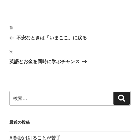
投
前
前
稿
の
不安なときは「いまここ」に戻る
ナ
投
ビ
稿
次
次
ゲ
の
英語とお金を同時に学ぶチャンス
投
ー
稿
シ
ョ
ン
検
検
索
索:
最近の投稿
AI翻訳は削ることが苦手